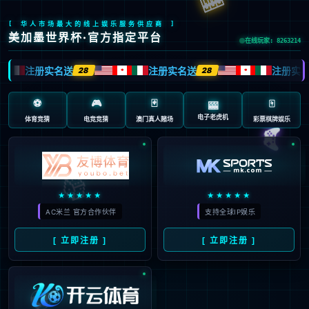
网站首页
关于我们
哎呀！
创新与国际化
页面找不到了！
z6mg动态
可能的原因有：
产品中心
网站可能在进行维护或者出现了程序问题。
可持续发展
回到首页
企业文化